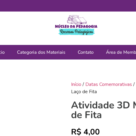
cio
Categoria dos Materiais
Contato
Área de Memb
Início
/
Datas Comemorativas
/
Laço de Fita
Atividade 3D 
de Fita
R$
4,00