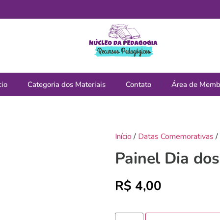
cio
Categoria dos Materiais
Contato
Área de Memb
Início
/
Datas Comemorativas
/
Painel Dia dos
R$
4,00