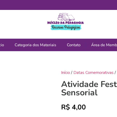
cio
Categoria dos Materiais
Contato
Área de Memb
Início
/
Datas Comemorativas
/
Atividade Fest
Sensorial
R$
4,00